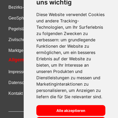
uns wichtig
Bezirks-Feuerwehrkommando
Diese Website verwendet Cookies
GeoSphere Austria Unwetterwarnung
und andere Tracking-
Technologien, um Ihr Surferlebnis
Pegelstände OÖ
zu folgenden Zwecken zu
verbessern:
um grundlegende
Zivilschutz Österreich
Funktionen der Website zu
Marktgemeinde Feldkirchen an der Donau
ermöglichen
,
um ein besseres
Erlebnis auf der Website zu
Allgemeine Informationen
bieten
,
um Ihr Interesse an
unseren Produkten und
Impressum
Dienstleistungen zu messen und
Datenschutz
Marketinginteraktionen zu
personalisieren
,
um Anzeigen zu
Kontakt
liefern die für Sie relevanter sind
.
Alle akzeptieren