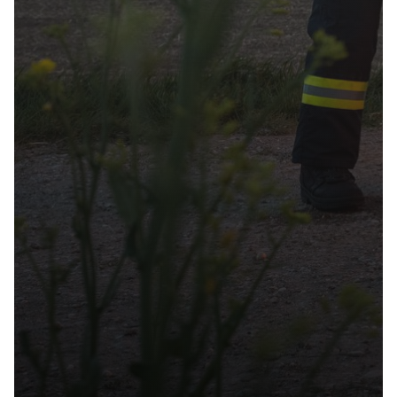
Einsätze
2
Verkehrsunfälle & Aufräumarbeiten
451
geleistete Stunden