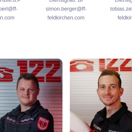
 HBM.d.F
Dienstgrad: BI
Dienstg
berl@ff-
simon.berger@ff-
tobias.z
en.com
feldkirchen.com
feldk