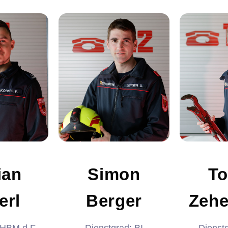
ZGKDT
GW
ian
Simon
To
erl
Berger
Zehe