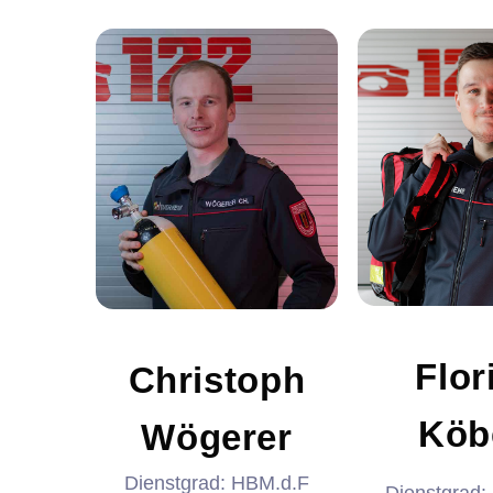
FMD
ASW
ASW-
Stellvertreter
Flor
Christoph
Köb
Wögerer
Dienstgrad: HBM.d.F