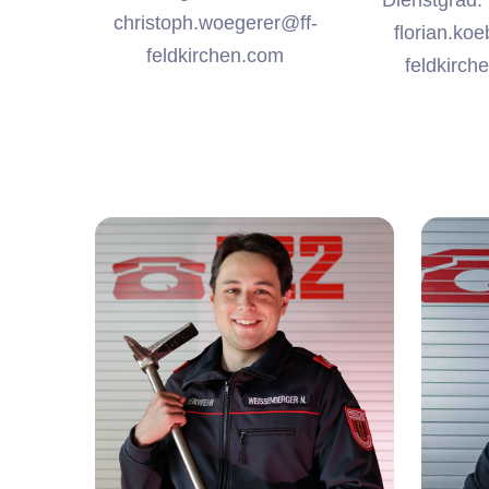
Dienstgrad:
christoph.woegerer@ff-
florian.koe
feldkirchen.com
feldkirch