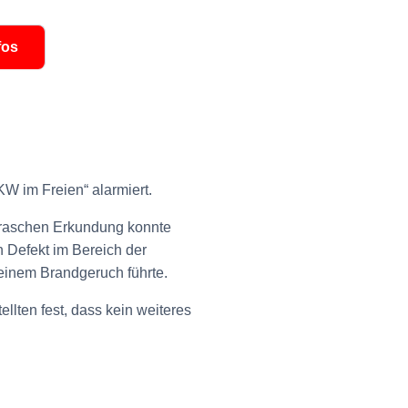
fos
Fahrzeuge
TLF-A2000. KLF-A
W im Freien“ alarmiert.
 raschen Erkundung konnte
 Defekt im Bereich der
 einem Brandgeruch führte.
llten fest, dass kein weiteres