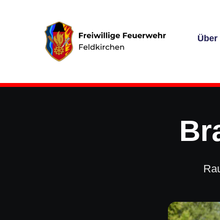
Über
Br
Rau