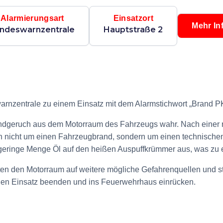
Alarmierungsart
Einsatzort
Mehr In
ndeswarnzentrale
Hauptstraße 2
ere Kräfte
Dauer
Mannschaftsstärke
Mühldorf
15 Minuten
11
rnzentrale zu einem Einsatz mit dem Alarmstichwort „Brand PK
andgeruch aus dem Motorraum des Fahrzeugs wahr. Nach einer
 nicht um einen Fahrzeugbrand, sondern um einen technischen
e geringe Menge Öl auf den heißen Auspuffkrümmer aus, was zu
erten den Motorraum auf weitere mögliche Gefahrenquellen und ste
 den Einsatz beenden und ins Feuerwehrhaus einrücken.